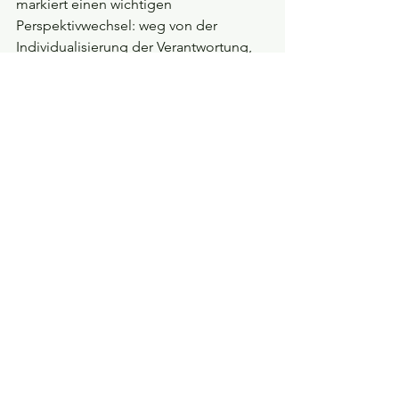
markiert einen wichtigen 
Perspektivwechsel: weg von der 
Individualisierung der Verantwortung, 
hin zu kollektiven Schutzmechanismen. 
Erreichbarkeit lässt sich dabei von 
permanenter Onlinepräsenz trennen. 
Ein einfaches Telefon oder eine 
Smartwatch ermöglicht Sicherheit und 
Kontakt, ohne Kinder in algorithmisch 
getriebene Vergleichsräume zu ziehen.
Ebenso zentral ist die bewusste 
Rückkehr zu einer spielbasierten 
Kindheit, die diesen Namen verdient. 
Freies Spiel ist kein nostalgisches 
Ideal, sondern ein hochkomplexes 
Lernfeld. Hier üben Kinder 
Selbstorganisation, 
Konfliktaushandlung, Kreativität, 