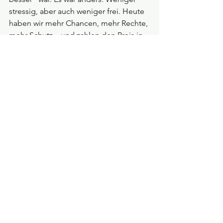
stressig, aber auch weniger frei. Heute 
haben wir mehr Chancen, mehr Rechte, 
mehr Schutz – und zahlen den Preis in 
Form von Komplexität und mentaler 
Belastung.
Was brauchen wir 
jetzt?
Politisch:
 42% der Beschäftigten 
können sich vorstellen, den 
Arbeitgeber zu wechseln, weil familiäre 
Belange zu wenig berücksichtigt 
werden. Laut Statistischem Bundesamt 
beantragten Frauen 2024 
durchschnittlich 14,6 Monate Elternzeit, 
Männer nur 3,6 Monate. Wir brauchen 