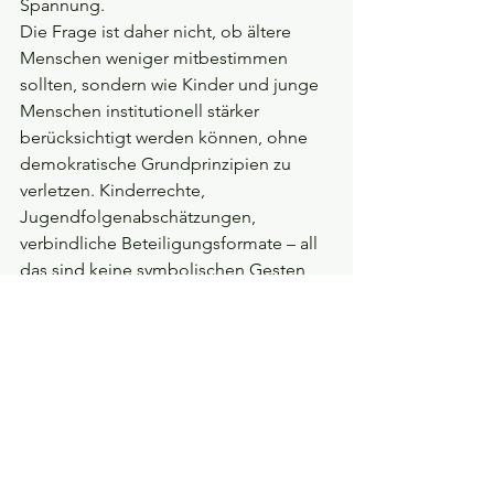
Spannung.
Die Frage ist daher nicht, ob ältere 
Menschen weniger mitbestimmen 
sollten, sondern wie Kinder und junge 
Menschen institutionell stärker 
berücksichtigt werden können, ohne 
demokratische Grundprinzipien zu 
verletzen. Kinderrechte, 
Jugendfolgenabschätzungen, 
verbindliche Beteiligungsformate – all 
das sind keine symbolischen Gesten, 
sondern Versuche, ein 
Ungleichgewicht auszugleichen, das 
sonst weiter wächst.
Demokratie lebt davon, dass 
diejenigen, die die Zukunft tragen 
müssen, zumindest gehört werden. 
Wenn Kinder Demokratie nur als 
abstraktes Versprechen erleben – 