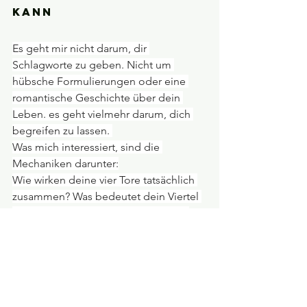
kann
Es geht mir nicht darum, dir 
Schlagworte zu geben. Nicht um 
hübsche Formulierungen oder eine 
romantische Geschichte über dein 
Leben. es geht vielmehr darum, dich 
begreifen zu lassen. 
Was mich interessiert, sind die 
Mechaniken darunter:
Wie wirken deine vier Tore tatsächlich 
zusammen? Was bedeutet dein Viertel 
für deine konkrete Lebensdynamik? 
Wie prägen deine Mondknoten die 
Umfelder, in die du immer wieder 
gerätst? Und: Was davon erkennst du 
vielleicht schon in dir – ohne es bisher 
so benennen zu können?