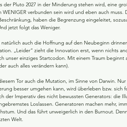
s der Pluto 2027 in der Minderung stehen wird, eine gro
nem WENIGER verbunden sein wird und eben auch muss. Di
 Beschränkung, haben die Begrenzung eingeleitet, sozus
Und jetzt folgt das Weniger.
t natürlich auch die Hoffnung auf den Neubeginn drinnen,
ation. „Leider“ zieht die Innovation erst, wenn nichts a
auch unser einziges Startcodon. Mit einem Traum beginnt a
er auch alles verändern kann).
diesem Tor auch die Mutation, im Sinne von Darwin. Nur 
erung besser umgehen kann, wird überleben bzw. sich fo
ch der Imperativ des nicht bewussten Generators: die Ill
ngebremstes Loslassen. Generatoren machen mehr, imm
stum. Und das führt unweigerlich in den Burnout. Denn 
zten Welt.