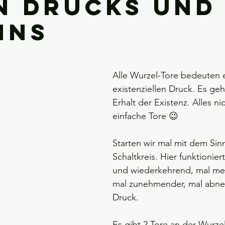
n Drucks und
nns
Alle Wurzel-Tore bedeuten e
existenziellen Druck. Es ge
Erhalt der Existenz. Alles n
einfache Tore 😉
Starten wir mal mit dem Sin
Schaltkreis. Hier funktioniert
und wiederkehrend, mal meh
mal zunehmender, mal abn
Druck.
Es gibt 2 Tore an der Wurzel