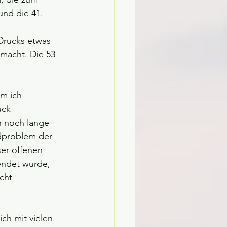
und die 41.
Drucks etwas 
macht. Die 53 
m ich 
uck 
n noch lange 
ndproblem der 
er offenen 
endet wurde, 
cht 
ch mit vielen 