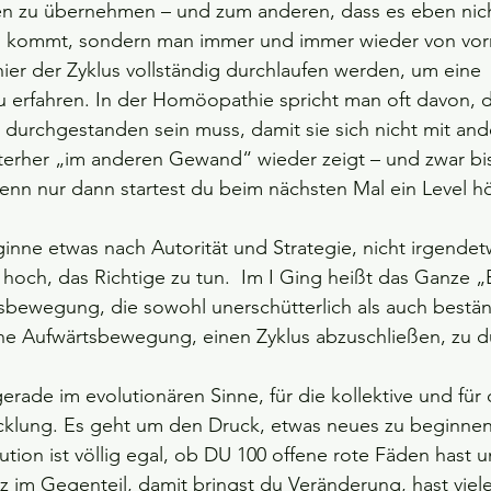
 zu übernehmen – und zum anderen, dass es eben nich
“ kommt, sondern man immer und immer wieder von vorn
er der Zyklus vollständig durchlaufen werden, um eine 
 erfahren. In der Homöopathie spricht man oft davon, d
g durchgestanden sein muss, damit sie sich nicht mit and
erher „im anderen Gewand“ wieder zeigt – und zwar bis 
enn nur dann startest du beim nächsten Mal ein Level h
ginne etwas nach Autorität und Strategie, nicht irgende
 hoch, das Richtige zu tun.  Im I Ging heißt das Ganze „
tsbewegung, die sowohl unerschütterlich als auch beständ
ne Aufwärtsbewegung, einen Zyklus abzuschließen, zu du
ade im evolutionären Sinne, für die kollektive und für d
icklung. Es geht um den Druck, etwas neues zu beginnen
tion ist völlig egal, ob DU 100 offene rote Fäden hast 
 im Gegenteil, damit bringst du Veränderung, hast vie