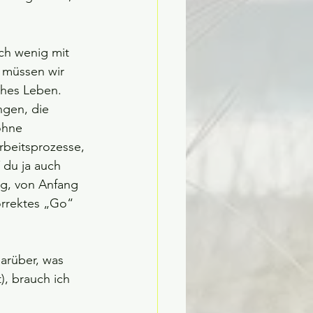
ch wenig mit 
m müssen wir 
ches Leben.
gen, die 
ohne 
rbeitsprozesse, 
 du ja auch 
ig, von Anfang 
orrektes „Go“ 
arüber, was 
, brauch ich 