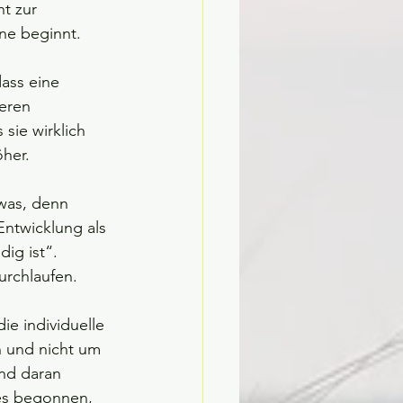
t zur 
e beginnt. 
ass eine 
eren 
sie wirklich 
öher.
twas, denn 
Entwicklung als 
ig ist“. 
rchlaufen. 
ie individuelle 
 und nicht um 
und daran 
les begonnen, 