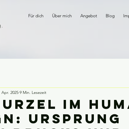
Für dich
Über mich
Angebot
Blog
Im
,
. Apr. 2025
9 Min. Lesezeit
Wurzel im Hu
gn: Ursprung