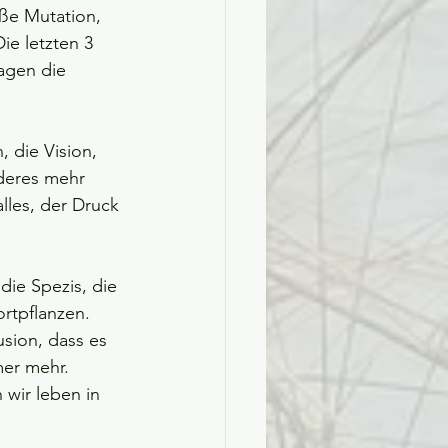
ße Mutation, 
e letzten 3 
agen die 
 die Vision, 
nderes mehr 
lles, der Druck 
die Spezis, die 
rtpflanzen.
usion, dass es 
er mehr. 
wir leben in 