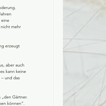
nderung.
Jahren 
 eine 
 nicht mehr 
ng erzeugt 
us, aber auch 
es kann keine 
 – und das 
m „den Gärtner. 
iben können“.