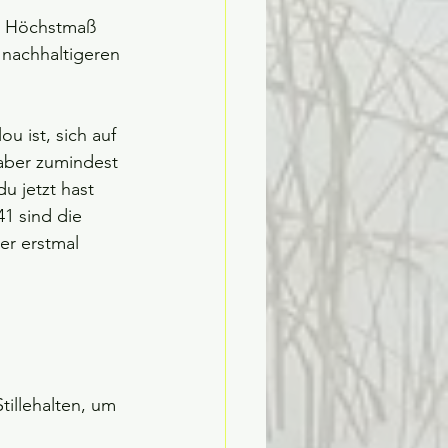
ns Höchstmaß 
 nachhaltigeren 
u ist, sich auf 
 aber zumindest 
u jetzt hast 
1 sind die 
er erstmal 
tillehalten, um 