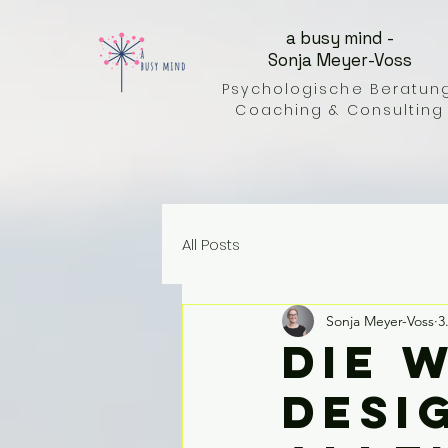
a busy mind -
Sonja Meyer-Voss
Psychologische Beratung
Coaching & Consulting
All Posts
Sonja Meyer-Voss
3
Die 
Desi