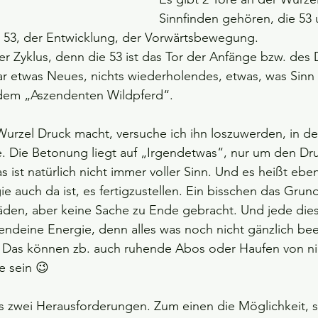
Sinnfinden gehören, die 53 
r 53, der Entwicklung, der Vorwärtsbewegung. 
er Zyklus, denn die 53 ist das Tor der Anfänge bzw. des 
r etwas Neues, nichts wiederholendes, etwas, was Sinn 
t dem „Aszendenten Wildpferd“.
Wurzel Druck macht, versuche ich ihn loszuwerden, in de
. Die Betonung liegt auf „Irgendetwas“, nur um den Dr
 ist natürlich nicht immer voller Sinn. Und es heißt ebe
gie auch da ist, es fertigzustellen. Ein bisschen das Gru
äden, aber keine Sache zu Ende gebracht. Und jede dies
gendeine Energie, denn alles was noch nicht gänzlich be
. Das können zb. auch ruhende Abos oder Haufen von ni
e sein 😉
s zwei Herausforderungen. Zum einen die Möglichkeit, si