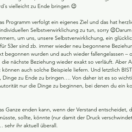
d´s vielleicht zu Ende bringen 😉 
as Programm verfolgt ein eigenes Ziel und das hat herzli
individuellen Selbstverwirklichung zu tun, sorry 😉Daru
mern, um uns, unsere Selbstverwirklichung, ein glückli
 für 53er sind zb. immer wieder neu begonnene Beziehun
rekt begonnen wurden und auch wieder fallengelassen – 
 die nächste Beziehung wieder exakt so verläuft. Aber A
 können auch solche Beispiele liefern. Und letztlich BIST
, Dinge zu Ende zu bringen…. Von daher ist es so wicht
utorität nur die Dinge zu beginnen, bei denen du ein k
s Ganze enden kann, wenn der Verstand entscheidet, d
üsste, sollte, könnte (nur damit der Druck verschwindet)
sehr ihr aktuell überall.