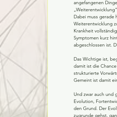
angefangenen Dingen
„Weiterentwicklung
Dabei muss gerade hi
Weiterentwicklung zu
Krankheit vollständi
Symptomen kurz hint
abgeschlossen ist. D
Das Wichtige ist, be
damit ist die Chance
strukturierte Vorwär
Gemeint ist damit ei
Und zwar auch und ger
Evolution, Fortentw
den Grund. Der Evolu
zugrunde gehst, ganz