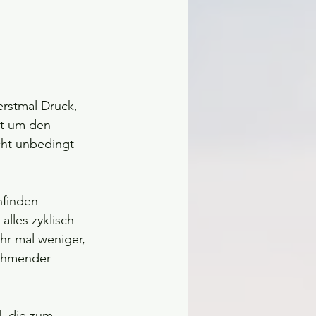
rstmal Druck, 
ht um den 
icht unbedingt 
nfinden-
 alles zyklisch 
r mal weniger, 
ehmender 
, die zum 