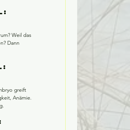
l: 
rum? Weil das 
en? Dann 
: 
bryo greift 
gkeit, Anämie. 
g.
: 