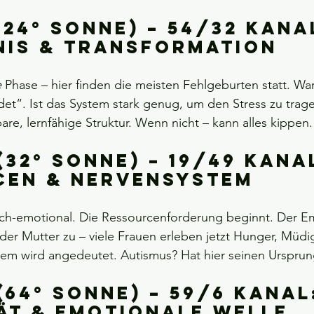
(24° Sonne) – 54/32 Kana
nis & Transformation
e
 Phase – hier finden die meisten Fehlgeburten statt. Wa
et“. Ist das System stark genug, um den Stress zu trag
are, lernfähige Struktur. Wenn nicht – kann alles kippen.
(32° Sonne) – 19/49 Kanal
cen & Nervensystem
ich-emotional. Die Ressourcenforderung beginnt. Der Em
 der Mutter zu – viele Frauen erleben jetzt Hunger, Müdi
em wird angedeutet. Autismus? Hat hier seinen Ursprun
(64° Sonne) – 59/6 Kanal
ät & Emotionale welle