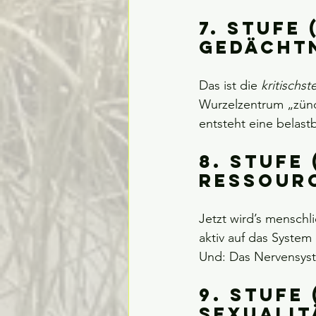
7. Stufe 
Gedächt
Das ist die 
kritischst
Wurzelzentrum „zünd
entsteht eine belastb
8. Stufe 
Ressour
Jetzt wird’s menschl
aktiv auf das System
Und: Das Nervensyst
9. Stufe 
Sexualit