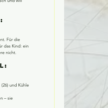
ch und will 
: 
t. Für die 
r das Kind: ein 
re nicht.
l: 
 (26) und Kühle 
n – sie 