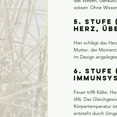
das Wesen, Geräusch
wissen
. Ohne Wissen
5. Stufe 
Herz, Üb
Hier schlägt das Her
Mutter: der Moment,
im Design angelegt
6. Stufe 
Immunsy
Feuer trifft Kälte. 
(44). Das Gleichgewi
Körpertemperatur ist
entsteht durch Umg