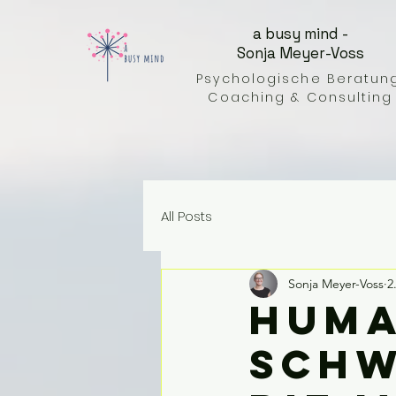
a busy mind -
Sonja Meyer-Voss
Psychologische Beratung
Coaching & Consulting
All Posts
Sonja Meyer-Voss
2
Huma
Schw