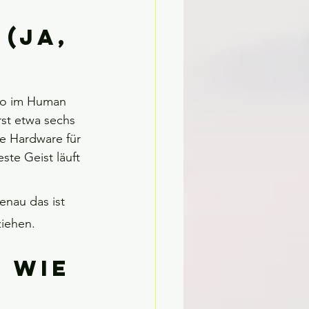
(ja, 
 so im Human 
st etwa sechs 
e Hardware für 
ste Geist läuft 
enau das ist 
ziehen.
 Wie 