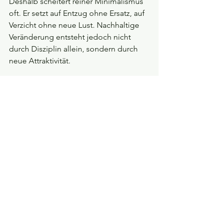
Deshalb scheitert reiner Minimalismus 
oft. Er setzt auf Entzug ohne Ersatz, auf 
Verzicht ohne neue Lust. Nachhaltige 
Veränderung entsteht jedoch nicht 
durch Disziplin allein, sondern durch 
neue Attraktivität.
Warum Ernährung Hoffnung macht
Im Bereich Ernährung zeigt sich, dass 
Wandel möglich ist, wenn Alternativen 
nicht als Verlust erlebt werden. 
Vegetarische und vegane Produkte 
sind heute geschmacklich so 
überzeugend, dass sie kein 
Verzichtsgefühl mehr erzeugen. 
Moderne vegane Küche ist kreativ, 